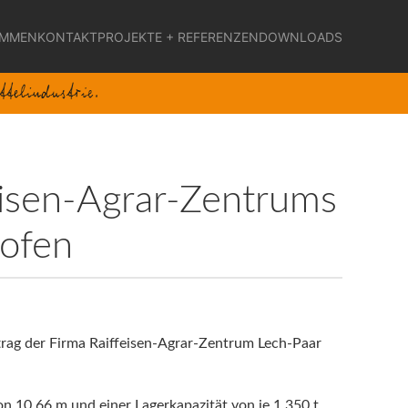
OMMEN
KONTAKT
PROJEKTE + REFERENZEN
DOWNLOADS
eisen-Agrar-Zentrums
ofen
rag der Firma Raiffeisen-Agrar-Zentrum Lech-Paar
n 10,66 m und einer Lagerkapazität von je 1.350 t.