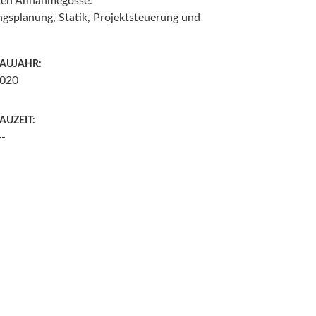
ten Annahmegosse.
ngsplanung, Statik, Projektsteuerung und
AUJAHR:
020
AUZEIT:
--