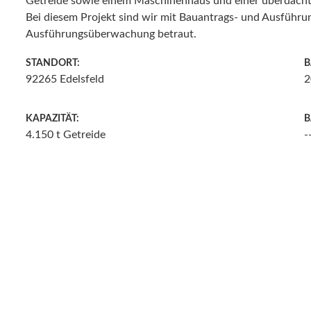
Getreide sowie einem Maschinenhaus und einer überdach
Bei diesem Projekt sind wir mit Bauantrags- und Ausführu
Ausführungsüberwachung betraut.
STANDORT:
B
92265 Edelsfeld
2
KAPAZITÄT:
B
4.150 t Getreide
-